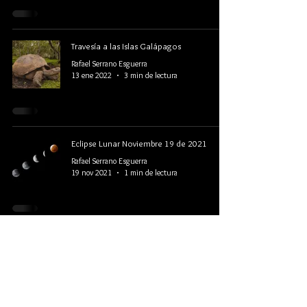
Travesía a las Islas Galápagos
Rafael Serrano Esguerra
13 ene 2022
3 min de lectura
Eclipse Lunar Noviembre 19 de 2021
Rafael Serrano Esguerra
19 nov 2021
1 min de lectura
Morral o mochila para fotografía de
naturaleza
Rafael Serrano Esguerra
12 oct 2021
5 min de lectura