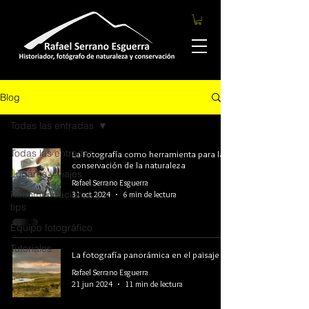
Blog
Todas las entradas
Todas las entradas
La Fotografía como herramienta para la
conservación de la naturaleza
Lugares y viajes
Rafael Serrano Esguerra
Recomendaciones y
31 oct 2024
6 min de lectura
tips
Equipo fotográfico
Tutoriales
La fotografía panorámica en el paisaje
Rafael Serrano Esguerra
21 jun 2024
11 min de lectura