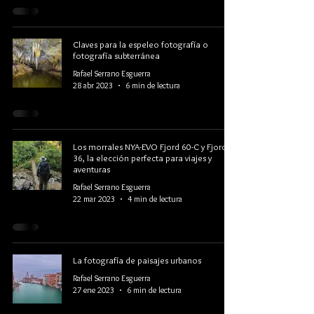
Claves para la espeleo fotografía o
fotografía subterránea
Rafael Serrano Esguerra
28 abr 2023
6 min de lectura
Los morrales NYA-EVO Fjord 60-C y Fjord
36, la elección perfecta para viajes y
aventuras
Rafael Serrano Esguerra
22 mar 2023
4 min de lectura
La fotografía de paisajes urbanos
Rafael Serrano Esguerra
27 ene 2023
6 min de lectura