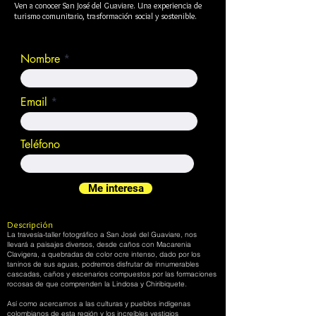
Ven a conocer San José del Guaviare. Una experiencia de
turismo comunitario, trasformación social y sostenible.
Nombre
Email
Teléfono
Me interesa
Descripción
La travesía-taller fotográfico a San José del Guaviare, nos
llevará a paisajes diversos, desde caños con Macarenia
Clavigera, a quebradas de color ocre intenso, dado por los
taninos de sus aguas, podremos disfrutar de innumerables
cascadas, caños y escenarios compuestos por las formaciones
rocosas de que comprenden la Lindosa y Chiribiquete.
Así como acercarnos a las culturas y pueblos indígenas
colombianos de esta región y los increíbles vestigios