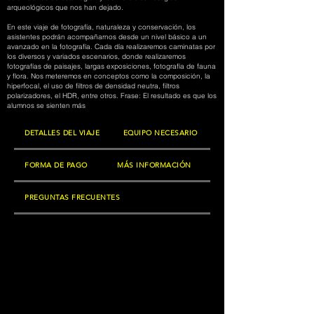
arqueológicos que nos han dejado.
En este viaje de fotografía, naturaleza y conservación, los
asistentes podrán acompañarnos desde un nivel básico a un
avanzado en la fotografía. Cada día realizaremos caminatas por
los diversos y variados escenarios, donde realizaremos
fotografías de paisajes, largas exposiciones, fotografía de fauna
y flora. Nos meteremos en conceptos como la composición, la
hiperfocal, el uso de filtros de densidad neutra, filtros
polarizadores, el HDR, entre otros. Frase: El resultado es que los
alumnos se sienten más
DETALLES DEL VIAJE
EQUIPO NECESARIO
FORMA DE PAGO
MÁS INFORMACIÓN
PREGUNTAS FRECUENTES