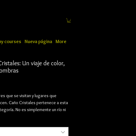
y courses
Nueva página
More
ristales: Un viaje de color,
sombras
Price
es que se visitan y lugares que
en. Caño Cristales pertenece a esta
ategoría. No es simplemente un río ni
no de naturaleza; es una experiencia
emocional capaz de transformar la
n que observamos el paisaje. En sus