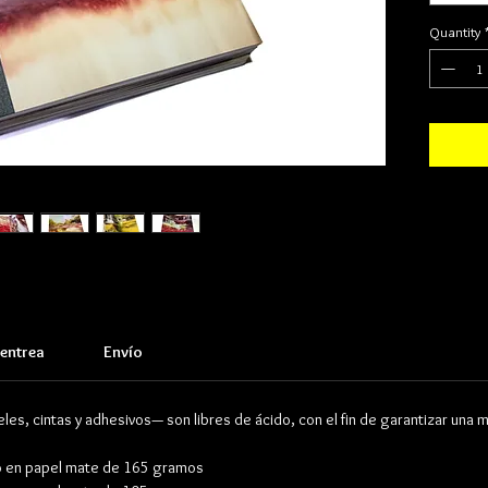
aguas cris
dialogan
Quantity
irrepeti
comprens
Ubicado 
río extra
de los c
definici
contempl
magentas
emergen 
la luz, e
cual se o
efímero.
entrea
Envío
ofrece un
misma re
Durante 
les, cintas y adhesivos— son libres de ácido, con el fin de garantizar una m
misma se
represen
do en papel mate de 165 gramos
descubri