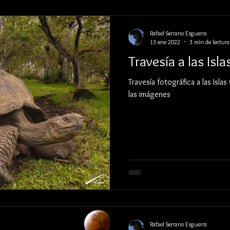
Rafael Serrano Esguerra
13 ene 2022
3 min de lectura
Travesía a las Isl
Travesía fotográfica a las Islas
las imágenes
Rafael Serrano Esguerra