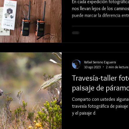
En cada expedición fotográfic
nos llevan lejos de los camin
puede marcar la diferencia ent
experiencia riesgosa. A conti
elementos que forman parte es
salgo a explorar, observar y c
Rafael Serrano Esguerra
10 ago 2023
2 min de lectura
Travesía-taller fo
paisaje de páram
Comparto con ustedes algunas 
travesía fotográfica de paisaj
y el paisaje d