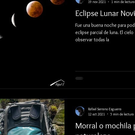
19 nov 2021
1 min de lectura
Eclipse Lunar No
Fue una buena noche para pode
eclipse parcial de luna. El cie
observar todas la
Rafael Serrano Esguerra
12 oct 2021
5 min de lectura
Morral o mochila 