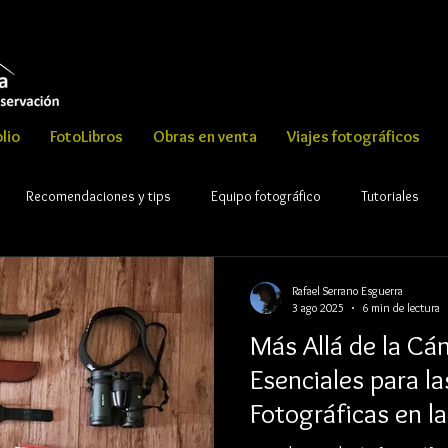
lio
FotoLibros
Obras en venta
Viajes fotográficos
Recomendaciones y tips
Equipo fotográfico
Tutoriales
Rafael Serrano Esguerra
3 ago 2025
6 min de lectura
Más Allá de la Cá
Esenciales para l
Fotográficas en l