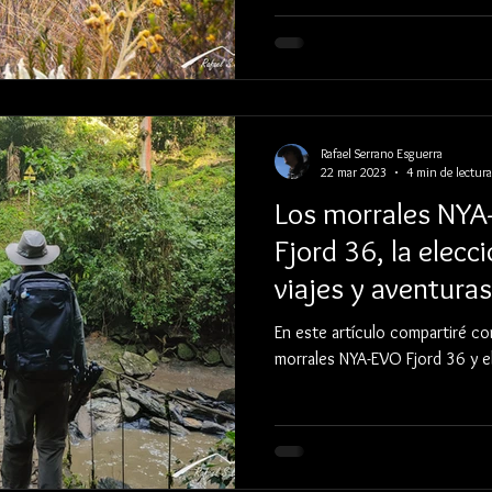
Rafael Serrano Esguerra
22 mar 2023
4 min de lectura
Los morrales NYA-
Fjord 36, la elecc
viajes y aventuras
En este artículo compartiré co
morrales NYA-EVO Fjord 36 y el