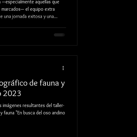
a —especialmente aquellas que
os marcados— el equipo extra
re una jornada exitosa y una
nuación, comparto algunos de los
encial de mi mochila cuando
apturar los paisajes más remotos.
tográfico de fauna y
o 2023
imágenes resultantes del taller-
e y fauna "En busca del oso andino