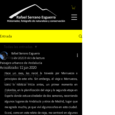
Entrada
Todas las entradas
Rafael Serrano Esguerra
Todas las entradas
1 abr 2020
3 min de lectura
Paisajes urbanos de Andalucía
Lugares y viajes
Actualizado:
12 jun 2020
Hace un mes, les narré la travesía por Marruecos a 
Recomendaciones y tips
principios de este año. Sin embargo, el viaje a Marruecos, 
Equipo fotográfico
como lo relataba inicio antes, un primer momento en 
Colombia, en la planificación del viaje y la segunda etapa en 
Tutoriales
España donde estuve alrededor de dos semanas, recorriendo 
algunos lugares de Andalucía y otros de Madrid, lugar que 
me agrada mucho, ya que viví algunos años en esta ciudad. 
Es así, como en este relato de viaje, me centraré en algunas 