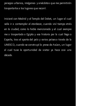
paisajes urbanos, imágenes  y anécdotas que me permitirán 
trasportarlos a los lugares que recorrí. 
Iniciaré con Madrid y el Templo del Debot, un lugar al cual 
solía ir a contemplar el atardecer, cuando viví tiempo atrás 
en la ciudad, como lo había mencionado y el cual siempre 
me a trasportado a Egipto y esa historia por la cual llego a 
España, tras el aporte del país y varios países a través de la 
UNESCO, cuando se construyó la presa de Asúan, un lugar 
al cual tuve la oportunidad de visitar ya hace casi una 
década. 