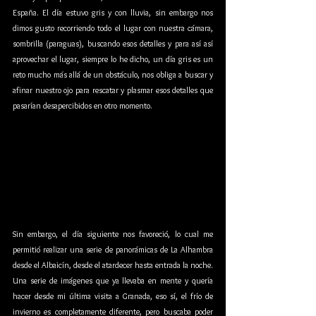
España. El día estuvo gris y con lluvia, sin embargo nos 
dimos gusto recorriendo todo el lugar con nuestra cámara, 
sombrilla (paraguas), buscando esos detalles y para así así 
aprovechar el lugar, siempre lo he dicho, un día gris es un 
reto mucho más allá de un obstáculo, nos obliga a buscar y 
afinar nuestro ojo para rescatar y plasmar esos detalles que 
pasarían desapercibidos en otro momento.  
Sin embargo, el día siguiente nos favoreció, lo cual me 
permitió realizar una serie de panorámicas de La Alhambra 
desde el Albaicín, desde el atardecer hasta entrada la noche. 
Una serie de imágenes que ya llevaba en mente y quería 
hacer desde mi última visita a Granada, eso sí, el frío de 
invierno es completamente diferente, pero buscaba poder 