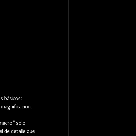
s básicos:
e magnificación. 
macro” solo 
l de detalle que 