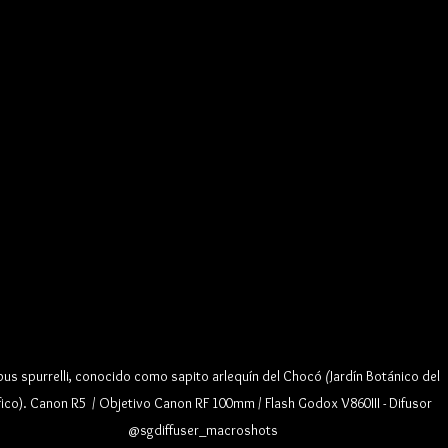
pus spurrelli, conocido como sapito arlequín del Chocó
 (
Jardín Botánico del 
fico)
. 
Canon R5  / Objetivo Canon RF 100mm / Flash Godox V860III - Difusor 
@sgdiffuser_macroshots 