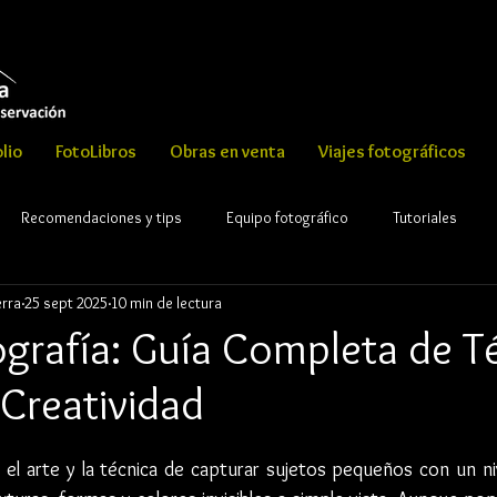
lio
FotoLibros
Obras en venta
Viajes fotográficos
Recomendaciones y tips
Equipo fotográfico
Tutoriales
erra
25 sept 2025
10 min de lectura
ght Rafael Serrano esguerra
grafía: Guía Completa de Té
 Creatividad
el arte y la técnica de capturar sujetos pequeños con un niv