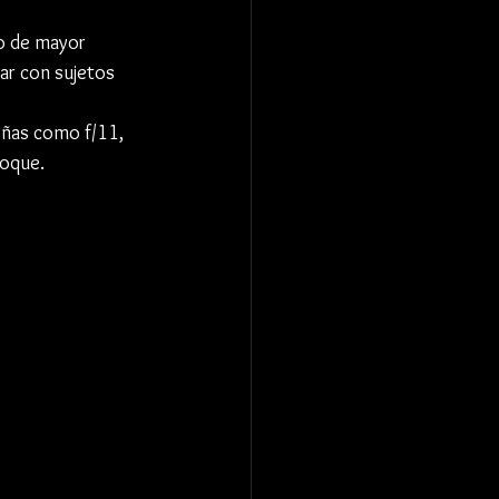
ro de mayor 
ar con sujetos 
eñas como f/11, 
foque.