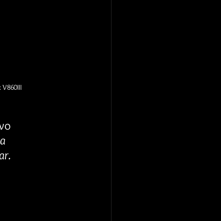
V860III 
vo 
a 
ar.