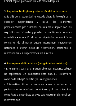
animal paga el precio con su vida meses después.
3. 
Impactos biológicos y alteración del ecosistema: 
Más allá de la seguridad, el cebado altera la biología de la 
especie:• Dependencia y salud: los alimentos 
proporcionados por humanos no siempre cumplen con los 
requisitos nutricionales y pueden transmitir enfermedades 
o parásitos.• Alteración de rutas migratorias: el suministro 
constante de alimento puede interrumpir migraciones 
naturales o alterar ciclos de hibernación, afectando la 
reproducción y la supervivencia de las crías.
4. 
La responsabilidad ética (integridad vs. estética):
• El engaño visual: una imagen obtenida mediante cebado 
no representa un comportamiento natural. Presentarla 
como “vida salvaje” constituye un engaño ético.
• Alternativas éticas: la verdadera maestría radica en la 
paciencia, el conocimiento del entorno y el uso de técnicas 
como 
hides
 o escondites pasivos para capturar al animal sin 
interferencias.