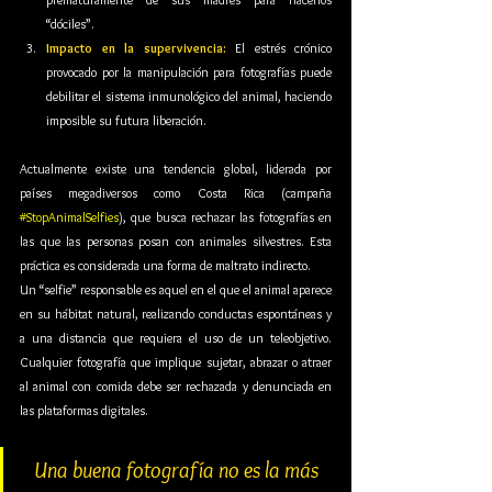
“dóciles”.
Impacto en la supervivencia:
 El estrés crónico 
provocado por la manipulación para fotografías puede 
debilitar el sistema inmunológico del animal, haciendo 
imposible su futura liberación.
Actualmente existe una tendencia global, liderada por 
países megadiversos como Costa Rica (campaña 
#StopAnimalSelfies
), que busca rechazar las fotografías en 
las que las personas posan con animales silvestres. Esta 
práctica es considerada una forma de maltrato indirecto.
Un “selfie” responsable es aquel en el que el animal aparece 
en su hábitat natural, realizando conductas espontáneas y 
a una distancia que requiera el uso de un teleobjetivo. 
Cualquier fotografía que implique sujetar, abrazar o atraer 
al animal con comida debe ser rechazada y denunciada en 
las plataformas digitales.
Una buena fotografía no es la más 