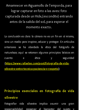
Amamnecer en Aiguamolls de l'emporda, para 
lograr capturar en foto a las aves: foto 
capturada desde un Hide,(escondite) entrando 
antes de la salida del sol, para esperar el 
momento exacto. 
La conclusión es clara: la cámara no es un fin en sí mismo, 
sino un medio para inspirar, educar y proteger. En artículos 
anteriores se ha abordado la ética del fotógrafo de 
naturaleza; aquí se retoman algunos principios básicos en 
cuanto a ética y seguridad 
(
https://www.rafaelse.com/post/fotografia-de-vida-
silvestre-entre-tecnica-paciencia-y-respeto
)
:
Principios esenciales en fotografía de vida 
silvestre
Fotografiar vida silvestre implica asumir una gran 
responsabilidad: preservar el bienestar del sujeto y 