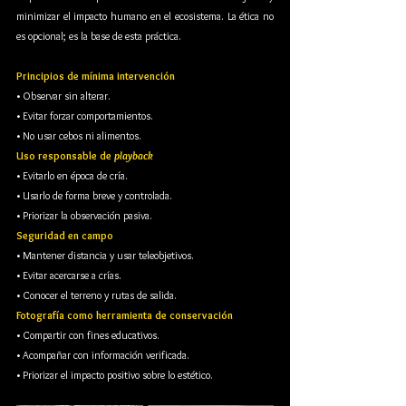
minimizar el impacto humano en el ecosistema. La ética no 
es opcional; es la base de esta práctica.
Principios de mínima intervención
• Observar sin alterar.
• Evitar forzar comportamientos.
• No usar cebos ni alimentos.
Uso responsable de 
playback
• Evitarlo en época de cría.
• Usarlo de forma breve y controlada.
• Priorizar la observación pasiva.
Seguridad en campo
• Mantener distancia y usar teleobjetivos.
• Evitar acercarse a crías.
• Conocer el terreno y rutas de salida.
Fotografía como herramienta de conservación
• Compartir con fines educativos.
• Acompañar con información verificada.
• Priorizar el impacto positivo sobre lo estético.