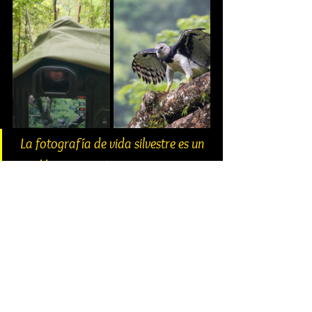
La fotografía de vida silvestre es un 
equilibrio entre técnica y respeto. Sin 
técnica, la imagen pierde fuerza; sin 
ética, pierde sentido. El fotógrafo 
debe ser observador, narrador y 
guardián. Cada salida al campo es 
una oportunidad no solo para 
capturar belleza, sino para asumir un 