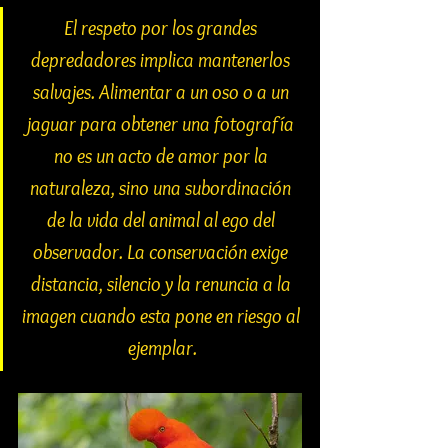
El respeto por los grandes 
depredadores implica mantenerlos 
salvajes. Alimentar a un oso o a un 
jaguar para obtener una fotografía 
no es un acto de amor por la 
naturaleza, sino una subordinación 
de la vida del animal al ego del 
observador. La conservación exige 
distancia, silencio y la renuncia a la 
imagen cuando esta pone en riesgo al 
ejemplar.