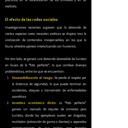
maltrato.
El efecto de las redes sociales
Investigaciones recientes sugieren que la demanda de 
ciertas especies como mascotas exóticas se dispara tras la 
viralización de contenidos irresponsables, en los que la 
fauna silvestre aparece interactuando con humanos.
Por otro lado, se genera una demanda desmedida de turistas 
en busca de la “foto perfecta”, lo que conlleva diversas 
problemáticas, entre las que se encuentran:
Desensibilización al riesgo:
 Se pierde el respeto por 
la distancia de seguridad, lo que puede terminar en 
accidentes, ataques o transmisión de enfermedades 
zoonóticas.
Incentivo económico ilícito:
 La “foto perfecta” 
genera un mercado de alquiler de animales para 
turistas, donde los ejemplares suelen ser drogados, 
mutilados (extracción de garras o dientes) o separados 
prematuramente de sus madres para hacerlos 