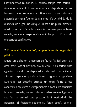
asentamientos humanos. El cebado rompe esta barrera:• 
Asociación alimento-humano: el animal deja de ver al ser 
humano como una amenaza o figura neutral y comienza a 
asociarlo con una fuente de alimento fácil.• Pérdida de la 
distancia de fuga: una vez que un oso o un puma pierde el 
miedo y se habitúa a la presencia humana para obtener 
comida, aumentan exponencialmente las probabilidades de 
encuentros conflictivos.
2. 
El animal “condenado”, un problema de seguridad 
pública:
Existe un dicho en la gestión de fauna: “A fed bear is a 
dead bear” (oso alimentado, oso muerto).• Comportamiento 
agresivo: cuando un depredador habituado no recibe el 
alimento esperado, puede volverse exigente y agresivo.• 
Eutanasia por gestión: cuando un gran felino u oso 
comienza a acercarse a campamentos o zonas residenciales 
buscando comida, las autoridades suelen verse obligadas a 
sacrificar al animal para proteger la integridad de las 
personas. El fotógrafo obtiene su “gran toma”, pero el 