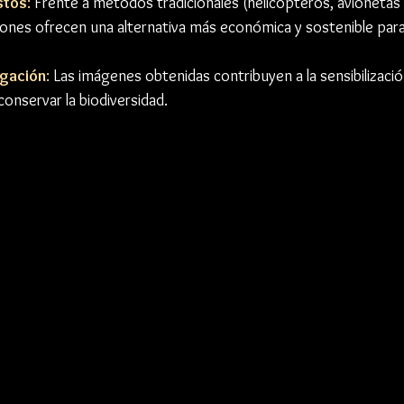
stos
: 
Frente a métodos tradicionales (helicópteros, avionetas o
drones ofrecen una alternativa más económica y sostenible par
lgación
:
 Las imágenes obtenidas contribuyen a la sensibilizació
conservar la biodiversidad.