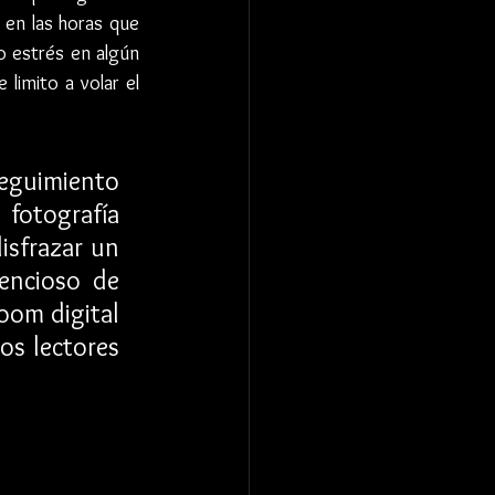
en las horas que 
o estrés en algún 
imito a volar el 
seguimiento 
otografía 
sfrazar un 
ncioso de 
om digital 
s lectores 
 