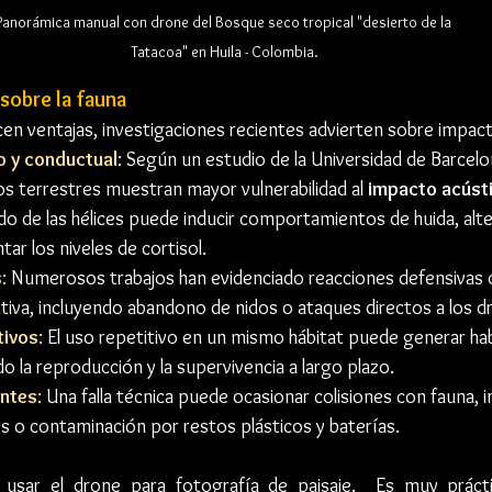
Panorámica manual con drone del Bosque seco tropical "desierto de la 
Tatacoa" en Huila - Colombia.
sobre la fauna
ecen ventajas, investigaciones recientes advierten sobre impac
o y conductual
: Según un estudio de la Universidad de Barcelo
 terrestres muestran mayor vulnerabilidad al 
impacto acúst
ruido de las hélices puede inducir comportamientos de huida, alt
ar los niveles de cortisol.
s
:
 Numerosos trabajos han evidenciado reacciones defensivas 
tiva, incluyendo abandono de nidos o ataques directos a los d
tivos
: 
El uso repetitivo en un mismo hábitat puede generar hab
o la reproducción y la supervivencia a largo plazo.
entes
: 
Una falla técnica puede ocasionar colisiones con fauna, 
 o contaminación por restos plásticos y baterías.
 usar el drone para fotografía de paisaje.  Es muy práct