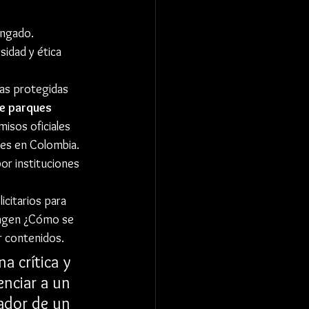
ongado.
sidad y ética 
as protegidas 
e parques 
misos oficiales 
es en Colombia. 
or instituciones 
citarios para 
magen ¿Cómo se 
r contenidos. 
a crítica y 
enciar a un 
ador de un 