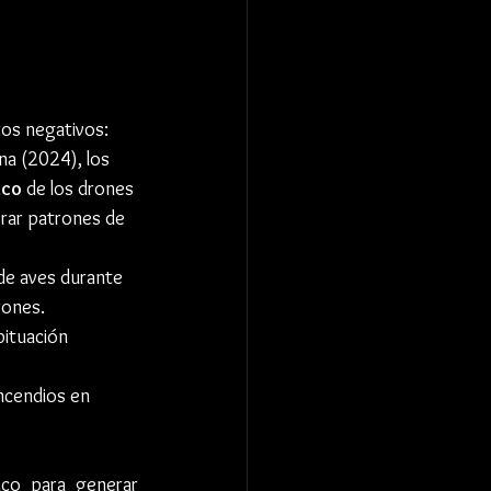
tos negativos:
na (2024), los 
ico
 de los drones 
erar patrones de 
de aves durante 
rones.
ituación 
incendios en 
ico para generar 