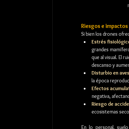
Riesgos e impactos 
Si bien los drones ofr
Estrés fisiológic
grandes mamíferos
que al visual. El 
descanso y aument
Disturbio en ave
la época reproduc
Efectos acumula
negativa, afectand
Riesgo de accid
ecosistemas secos
En lo personal, suelo