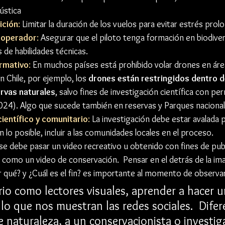
ústica
ición
:
 Limitar la duración de los vuelos para evitar estrés prol
 operador
:
 Asegurar que el piloto tenga formación en biodiver
 de habilidades técnicas.
rmativo
:
 En muchos países está prohibido volar drones en áre
n Chile, por ejemplo, los 
drones están restringidos dentro d
ervas naturales
, salvo fines de investigación científica con per
24). Algo que sucede también en reservas y Parques nacional
ientífico y comunitario
:
 La investigación debe estar avalada p
lo posible, incluir a las comunidades locales en el proceso. 
se debe pasar un video recreativo u obtenido con fines de publi
 como un video de conservación.  Pensar en el detrás de la i
or qué? y ¿Cuál es el fin? es importante al momento de observa
io como lectores visuales, aprender a hacer un
 lo que nos muestran las redes sociales.  Difer
e naturaleza, a un conservacionista o investig