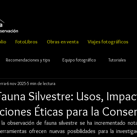
lio
FotoLibros
Obras en venta
Viajes fotográficos
Recomendaciones y tips
Equipo fotográfico
Tutoriales
erra
6 nov 2025
5 min de lectura
ght Rafael Serrano esguerra
auna Silvestre: Usos, Impac
ciones Éticas para la Conse
la observación de fauna silvestre se ha incrementado not
rramientas ofrecen nuevas posibilidades para la investigació