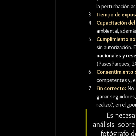
la perturbación ac
Tiempo de expos
Capacitación del
ambiental, además
Cumplimiento no
sin autorización. E
nacionales y res
(PasesParques, 20
Consentimiento c
competentes y, en 
Fin correcto:
 No 
ganar seguidores,
realizo?, en el ¿p
Es necesar
análisis  sobre
fotógrafo d