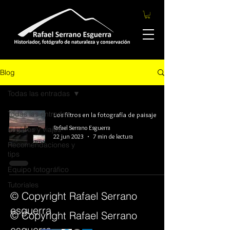
Blog
Todas las entradas
Todas las entradas
Los filtros en la fotografía de paisaje
Rafael Serrano Esguerra
Lugares y viajes
22 jun 2023
7 min de lectura
Recomendaciones y
tips
Equipo fotográfico
Tutoriales
© Copyright Rafael Serrano
esguerra
© Copyright Rafael Serrano
esguerra