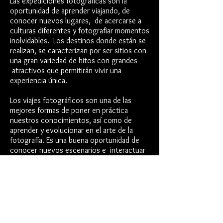
Las expediciones fotográficas son la
oportunidad de aprender viajando, de
conocer nuevos lugares, de acercarse a
culturas diferentes y fotografiar momentos
inolvidables. Los destinos donde están se
realizan, se caracterizan por ser sitios con
una gran variedad de hitos con grandes
atractivos que permitirán vivir una
experiencia única.
Los viajes fotográficos son una de las
mejores formas de poner en práctica
nuestros conocimientos, así como de
aprender y evolucionar en el arte de la
fotografía. Es una buena oportunidad de
conocer nuevos escenarios e interactuar
con las personas que los habitan. Por esta
razón y a través de mi experiencia y la de
otros profesionales tanto en la fotografía
como en el eco-turismo, trabajo social,
logística e interacción ambiental, nos
hemos unido para ofrecer ésta experiencia
por medio de travesías fotográficas de