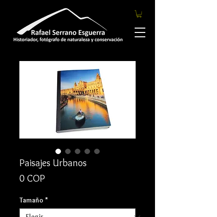
Paisajes Urbanos
Precio
0 COP
Tamaño
*