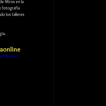
 filtros en la 
e fotografía 
do los talleres 
gía.
aonline
4/file.mp4