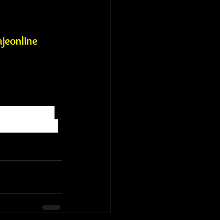
jeonline
otro país de 
e realiza la 