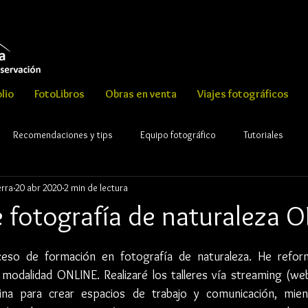
lio
FotoLibros
Obras en venta
Viajes fotográficos
Recomendaciones y tips
Equipo fotográfico
Tutoriales
erra
20 abr 2020
2 min de lectura
ght Rafael Serrano esguerra
e fotografía de naturaleza 
eso de formación en fotografía de naturaleza. He reforma
 modalidad ONLINE. Realizaré los talleres vía streaming (web
na para crear espacios de trabajo y comunicación, mientr