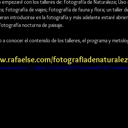
mpezaré con los talleres de: Fotografía de Naturaleza; Uso de
a; Fotografía de viajes; Fotografía de fauna y flora; un taller d
eran introducirse en la fotografía y más adelante estaré abrien
otografía nocturna de paisaje. 
to a conocer el contenido de los talleres, el programa y metolo
w.rafaelse.com/fotografiadenaturalez
c.com/video/663ec7_3d89e5167f2e4d2f9739629d9ad47495/1080p/mp