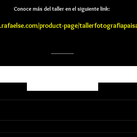
Conoce más del taller en el siguiente link: 
rafaelse.com/product-page/tallerfotografiapaisa
ncuentran en Pesos Colombianos, pero si eres de 
uedes acceder a los cursos, al momento de pago s
conversión a tú moneda. 