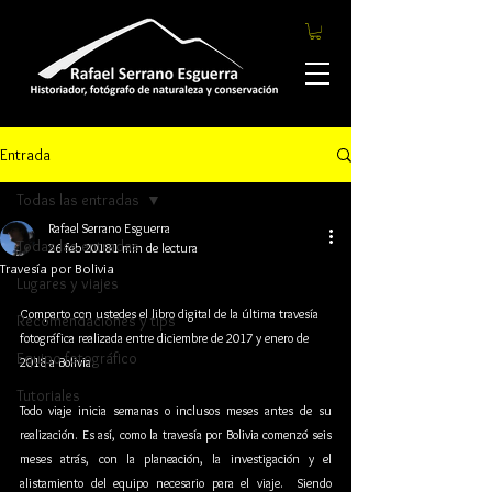
Entrada
Todas las entradas
Rafael Serrano Esguerra
Todas las entradas
26 feb 2018
1 min de lectura
Travesía por Bolivia
Lugares y viajes
Comparto con ustedes el libro digital de la última travesía 
Recomendaciones y tips
fotográfica realizada entre diciembre de 2017 y enero de 
Equipo fotográfico
2018 a Bolivia.
Tutoriales
Todo viaje inicia semanas o inclusos meses antes de su 
realización. Es así, como la travesía por Bolivia comenzó seis 
meses atrás, con la planeación, la investigación y el 
alistamiento del equipo necesario para el viaje.  Siendo 