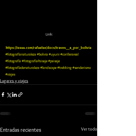
 Link:
https://issuu.com/rafaelse/docs/traves__a_por_bolivia
#fotografíanaturaleza
#bolivia
#uyuni
#corillerareal
#fotografía
#FotografíaPaisaje
#paisaje
#fotografíadenaturaleza
#landscape
#trekking
#senderismo
#viajes
Lugares y viajes
Ver todo
Entradas recientes