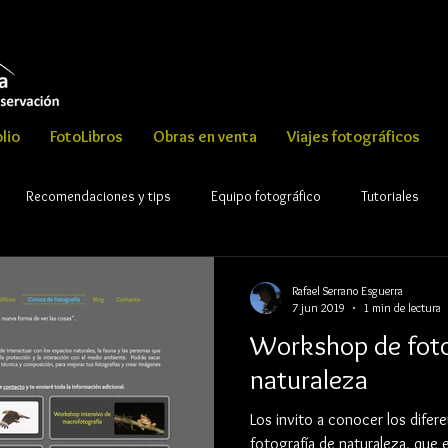
lio
FotoLibros
Obras en venta
Viajes fotográficos
Recomendaciones y tips
Equipo fotográfico
Tutoriales
Rafael Serrano Esguerra
7 jun 2019
1 min de lectura
Workshop de foto
naturaleza
Los invito a conocer los diferen
fotografía de naturaleza, que